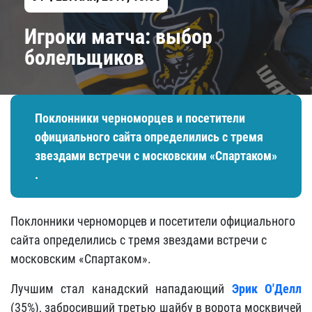
Игроки матча: выбор
болельщиков
Поклонники черноморцев и посетители
официального сайта определились с тремя
звездами встречи с московским «Спартаком»​
.
Поклонники черноморцев и посетители официального
сайта определились с тремя звездами встречи с
московским «Спартаком»​.
Лучшим стал канадский нападающий
Эрик О'Делл
(35%), забросивший третью шайбу в ворота москвичей