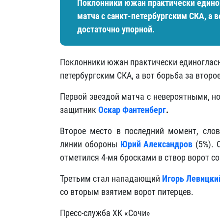
Поклонники южан практически единог
матча с санкт-петербургским СКА, а 
достаточно упорной.
Поклонники южан практически единогласн
петербургским СКА, а вот борьба за второ
Первой звездой матча с невероятными, н
защитник
Оскар Фантенберг
.
Второе место в последний момент, слов
линии обороны
Юрий Александров
(5%). 
отметился 4-мя бросками в створ ворот с
Третьим стал нападающий
Игорь Левицки
со вторым взятием ворот питерцев.
Пресс-служба ХК «Сочи»