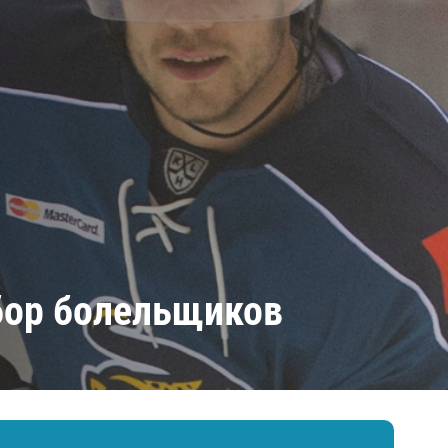
Амур
Барыс
Салават Юлаев
Сибирь
бор болельщиков