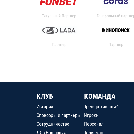
Титульный Партнер
Генеральный партне
Партнер
Партнер
КЛУБ
КОМАНДА
История
Тренерский штаб
Спонсоры и партнеры
Игроки
Сотрудничество
Персонал
ДС «Большой»
Талисман