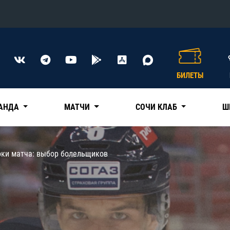
Конференция «Восток»
Дивизион Харламова
БИЛЕТЫ
Автомобилист
сляции
Ак Барс
АНДА
МАТЧИ
СОЧИ КЛАБ
Ш
Металлург Мг
Нефтехимик
 трансляции
оки матча: выбор болельщиков
Трактор
магазин
Дивизион Чернышева
Авангард
ние КХЛ
Адмирал