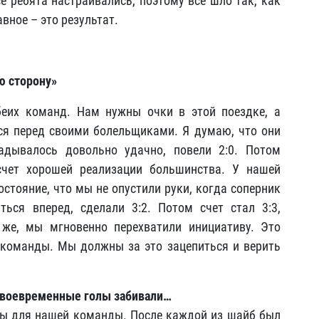
се ребята настраивались, поэтому все шло так, как
вное – это результат.
ю сторону»
беих команд. Нам нужны очки в этой поездке, а
ся перед своими болельщиками. Я думаю, что они
адывалось довольно удачно, повели 2:0. Потом
счет хорошей реализации большинства. У нашей
стояние, что мы не опустили руки, когда соперник
ться вперед, сделали 3:2. Потом счет стал 3:3,
 же, мы мгновенно перехватили инициативу. Это
команды. Мы должны за это зацепиться и верить
 своевременные голы забивали…
ны для нашей команды. После каждой из шайб был