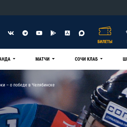
Конференция «Восток»
Дивизион Харламова
БИЛЕТЫ
Автомобилист
сляции
Ак Барс
АНДА
МАТЧИ
СОЧИ КЛАБ
Ш
Металлург Мг
Нефтехимик
 трансляции
ки – о победе в Челябинске
Трактор
магазин
Дивизион Чернышева
Авангард
ние КХЛ
Адмирал