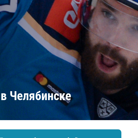
Амур
Барыс
Салават Юлаев
Сибирь
 в Челябинске