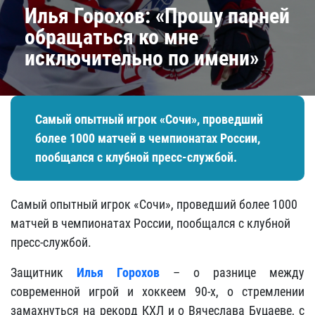
Илья Горохов: «Прошу парней
обращаться ко мне
исключительно по имени»
Самый опытный игрок «Сочи», проведший
более 1000 матчей в чемпионатах России,
пообщался с клубной пресс-службой.
Самый опытный игрок «Сочи», проведший более 1000
матчей в чемпионатах России, пообщался с клубной
пресс-службой.
Защитник
Илья Горохов
– о разнице между
современной игрой и хоккеем 90-х, о стремлении
замахнуться на рекорд КХЛ и о Вячеслава Буцаеве, с