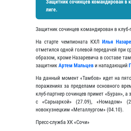
Защитник сочинцев командирован в к
лиге.
Защитник сочинцев командирован в клуб-п
На старте чемпионата КХЛ
Илья Назар
отметился одной голевой передачей при с
образом, кроме Назаревича в составе та
защитник
Артем Мальцев
и нападающий
На данный момент «Тамбов» идет на пято
поражениях за пределами основного врем
клуб-партнер сочинцев примет «Буран», а 
с «Сарыаркой» (27.09), «Номадом» (29
новокузнецким «Металлургом» (04.10).
Пресс-служба ХК «Сочи»