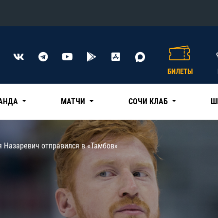
Конференция «Восток»
Дивизион Харламова
БИЛЕТЫ
Автомобилист
сляции
Ак Барс
АНДА
МАТЧИ
СОЧИ КЛАБ
Ш
Металлург Мг
Нефтехимик
 трансляции
я Назаревич отправился в «Тамбов»
Трактор
магазин
Дивизион Чернышева
Авангард
ние КХЛ
Адмирал