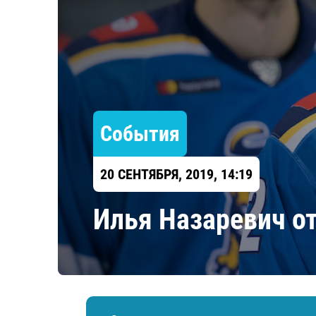
Локомотив
Северсталь
ЦСКА
Шанхайские Драконы
События
20 СЕНТЯБРЯ, 2019, 14:19
​Илья Назаревич о