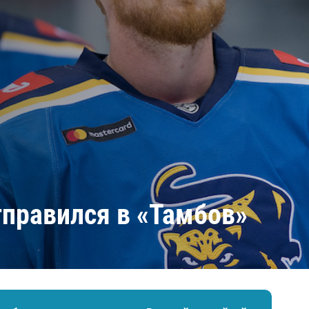
Амур
Барыс
Салават Юлаев
Сибирь
тправился в «Тамбов»