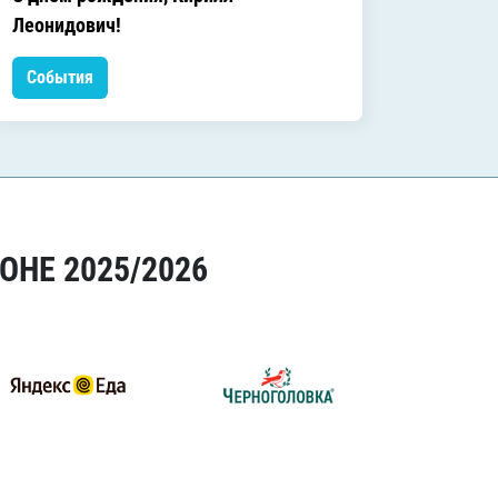
C днём
Леонидович!
События
Событ
ОНЕ 2025/2026