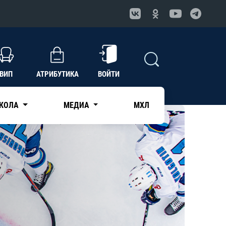
ВИП
АТРИБУТИКА
ВОЙТИ
КОЛА
МЕДИА
МХЛ