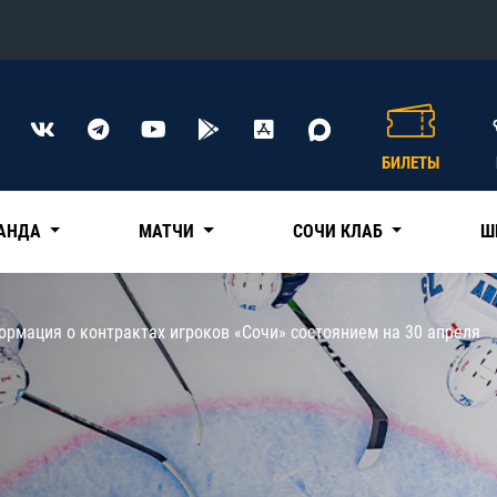
Конференция «Восток»
Дивизион Харламова
БИЛЕТЫ
Автомобилист
сляции
Ак Барс
АНДА
МАТЧИ
СОЧИ КЛАБ
Ш
Металлург Мг
Нефтехимик
 трансляции
рмация о контрактах игроков «Сочи» состоянием на 30 апреля
Трактор
магазин
Дивизион Чернышева
Авангард
ние КХЛ
Адмирал