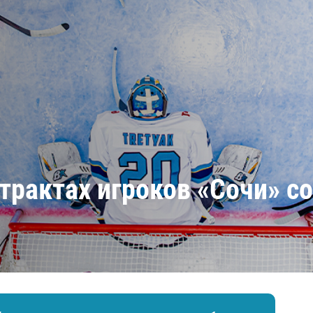
Амур
Барыс
Салават Юлаев
Сибирь
рактах игроков «Сочи» со