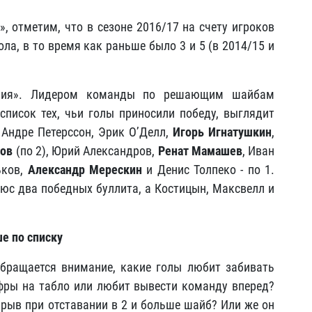
 отметим, что в сезоне 2016/17 на счету игроков
ла, в то время как раньше было 3 и 5 (в 2014/15 и
ояния». Лидером команды по решающим шайбам
писок тех, чьи голы приносили победу, выглядит
Андре Петерссон, Эрик О’Делл,
Игорь Игнатушкин
,
зов
(по 2), Юрий Александров,
Ренат Мамашев
, Иван
ьков,
Александр Мерескин
и Денис Толпеко - по 1.
люс два победных буллита, а Костицын, Максвелл и
е по списку
бращается внимание, какие голы любит забивать
ифры на табло или любит вывести команду вперед?
азрыв при отставании в 2 и больше шайб? Или же он