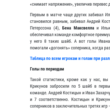
«снимает напряжение», увеличив перевес до
Первым в матче чаще других забивал Ил
становился равным, забивал Андрей Кос
Петерссона (4),
Бена Максвелла
и Ильи 
обеспечивал команде комфортное преимуще
у него 8 таких шайб. А вот голы Ивана
помогали «догонять» соперника, когда ра
Таблица по всем игрокам и голам при раз
Голы по периодам
Такой статистики, кроме как у нас, вы
Крикунов забросили по 5 шайб в первы
команде. Андрей Костицын и Иван Захарчу
и 7 соответственно. Костицын и Крикун
соперников в заключительных третях игр – 