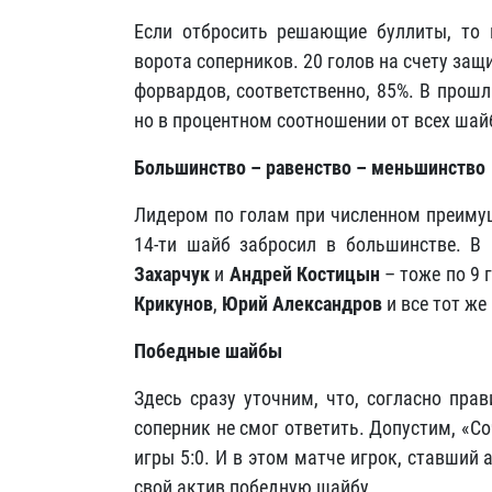
Если отбросить решающие буллиты, то 
ворота соперников. 20 голов на счету защи
форвардов, соответственно, 85%. В прош
но в процентном соотношении от всех ша
Большинство – равенство – меньшинство
Лидером по голам при численном преиму
14-ти шайб забросил в большинстве. В
Захарчук
и
Андрей Костицын
– тоже по 9 
Крикунов
,
Юрий Александров
и все тот же
Победные шайбы
Здесь сразу уточним, что, согласно пра
соперник не смог ответить. Допустим, «Со
игры 5:0. И в этом матче игрок, ставший
свой актив победную шайбу.