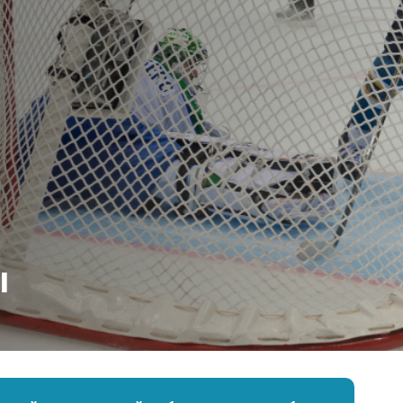
Амур
Барыс
Салават Юлаев
Сибирь
ы