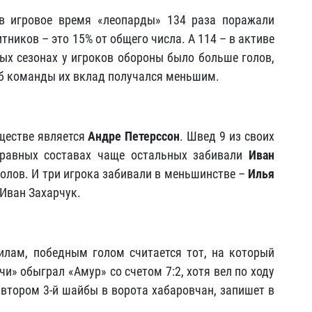
в игровое время «леопарды» 134 раза поражали
тников – это 15% от общего числа. А 114 – в активе
лых сезонах у игроков обороны было больше голов,
йб команды их вклад получался меньшим.
ществе является
Андре Петерссон
. Швед 9 из своих
 равных составах чаще остальных забивали
Иван
голов. И три игрока забивали в меньшинстве –
Илья
 Иван Захарчук.
вилам, победным голом считается тот, на который
чи» обыграл «Амур» со счетом 7:2, хотя вел по ходу
 автором 3-й шайбы в ворота хабаровчан, запишет в