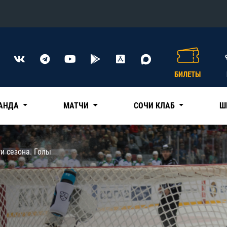
Конференция «Восток»
Дивизион Харламова
БИЛЕТЫ
Автомобилист
сляции
Ак Барс
АНДА
МАТЧИ
СОЧИ КЛАБ
Ш
Металлург Мг
Нефтехимик
 трансляции
и сезона. Голы
Трактор
магазин
Дивизион Чернышева
Авангард
ние КХЛ
Адмирал