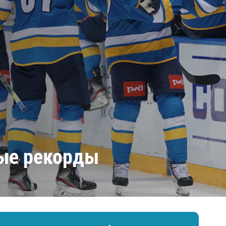
Амур
Барыс
Салават Юлаев
Сибирь
вые рекорды