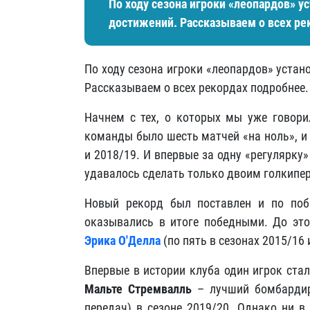
По ходу сезона игроки «леопардов» у
достижений. Рассказываем о всех ре
По ходу сезона игроки «леопардов» уста
Рассказываем о всех рекордах подробнее.
Начнем с тех, о которых мы уже говори
команды было шесть матчей «на ноль», и 
и 2018/19. И впервые за одну «регулярку
удавалось сделать только двоим голкипе
Новый рекорд был поставлен и по по
оказывались в итоге победными. До эт
Эрика О'Делла
(по пять в сезонах 2015/16 
Впервые в истории клуба один игрок ста
Мальте Стремвалль
– лучший бомбардир 
передач) в сезоне 2019/20. Однако ни в