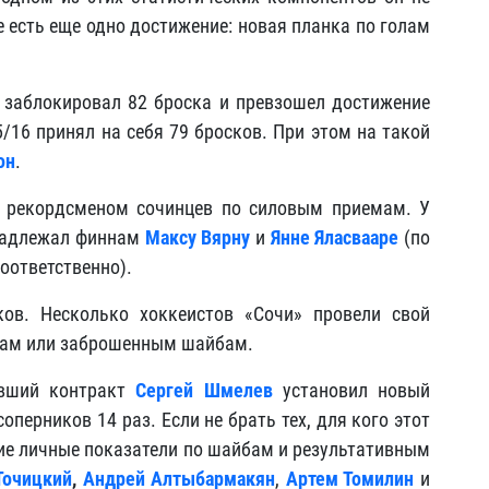
е есть еще одно достижение: новая планка по голам
н заблокировал 82 броска и превзошел достижение
5/16 принял на себя 79 бросков. При этом на такой
он
.
рекордсменом сочинцев по силовым приемам. У
инадлежал финнам
Максу Вярну
и
Янне Яласвааре
(по
соответственно).
ов. Несколько хоккеистов «Сочи» провели свой
чкам или заброшенным шайбам.
ивший контракт
Сергей Шмелев
установил новый
оперников 14 раз. Если не брать тех, для кого этот
шие личные показатели по шайбам и результативным
Точицкий
,
Андрей Алтыбармакян
,
Артем Томилин
и