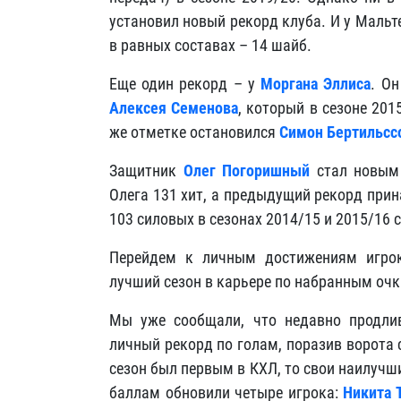
установил новый рекорд клуба. И у Мальт
в равных составах – 14 шайб.
Еще один рекорд – у
Моргана Эллиса
. О
Алексея Семенова
, который в сезоне 201
же отметке остановился
Симон Бертильсс
Защитник
Олег Погоришный
стал новым 
Олега 131 хит, а предыдущий рекорд пр
103 силовых в сезонах 2014/15 и 2015/16 
Перейдем к личным достижениям игрок
лучший сезон в карьере по набранным о
Мы уже сообщали, что недавно продл
личный рекорд по голам, поразив ворота с
сезон был первым в КХЛ, то свои наилуч
баллам обновили четыре игрока:
Никита 