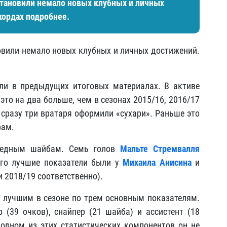
становили немало новых клубных и личных
кордах подробнее.
новили немало новых клубных и личных достижений.
ли в предыдущих итоговых материалах. В активе
это на два больше, чем в сезонах 2015/16, 2016/17
» сразу три вратаря оформили «сухари». Раньше это
рам.
бедным шайбам. Семь голов
Мальте Стремвалля
ого лучшие показатели были у
Михаила Анисина
и
и 2018/19 соответственно).
л лучшим в сезоне по трем основным показателям.
(39 очков), снайпер (21 шайба) и ассистент (18
 одном из этих статистических компонентов он не