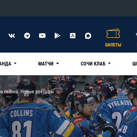
Конференция «Восток»
Дивизион Харламова
БИЛЕТЫ
Автомобилист
сляции
Ак Барс
АНДА
МАТЧИ
СОЧИ КЛАБ
Ш
Металлург Мг
Нефтехимик
 трансляции
ги сезона. Новые рекорды
Трактор
магазин
Дивизион Чернышева
Авангард
ние КХЛ
Адмирал