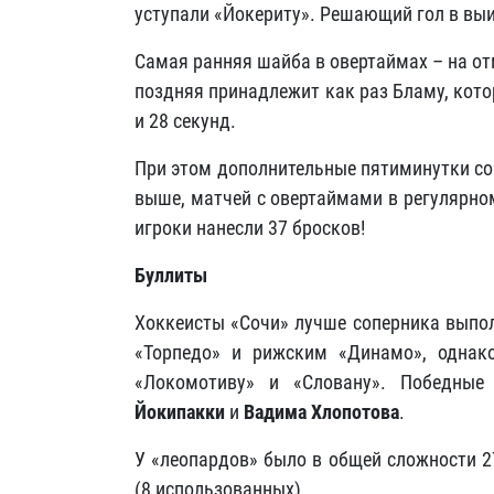
уступали «Йокериту». Решающий гол в вы
Самая ранняя шайба в овертаймах – на от
поздняя принадлежит как раз Бламу, кот
и 28 секунд.
При этом дополнительные пятиминутки со
выше, матчей с овертаймами в регулярном
игроки нанесли 37 бросков!
Буллиты
Хоккеисты «Сочи» лучше соперника выпол
«Торпедо» и рижским «Динамо», однак
«Локомотиву» и «Словану». Победны
Йокипакки
и
Вадима Хлопотова
.
У «леопардов» было в общей сложности 27
(8 использованных).