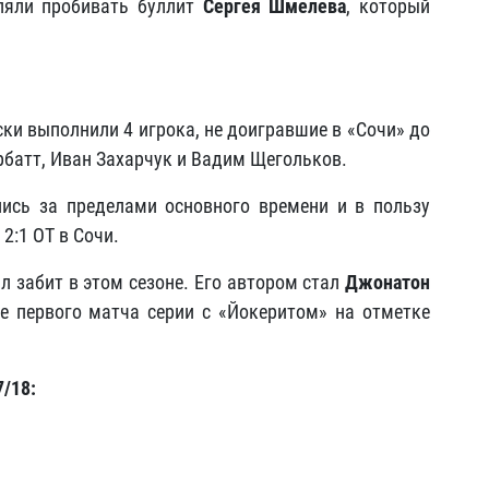
вляли пробивать буллит
Сергея Шмелева
, который
ки выполнили 4 игрока, не доигравшие в «Сочи» до
рбатт, Иван Захарчук и Вадим Щегольков.
ись за пределами основного времени и в пользу
2:1 ОТ в Сочи.
л забит в этом сезоне. Его автором стал
Джонатон
е первого матча серии с «Йокеритом» на отметке
/18: