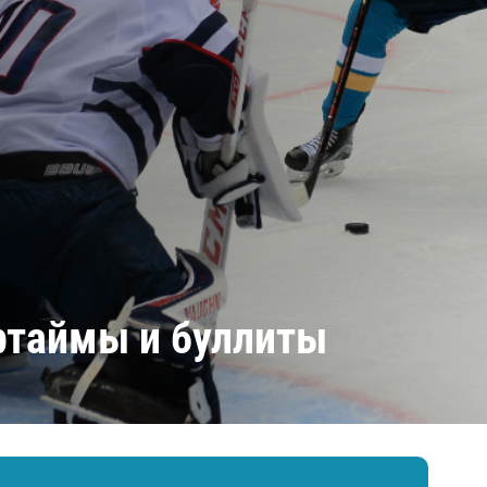
Амур
Барыс
Салават Юлаев
Сибирь
ертаймы и буллиты