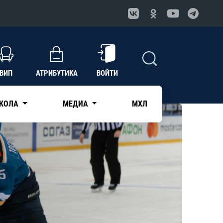
ВИП
АТРИБУТИКА
ВОЙТИ
КОЛА
МЕДИА
МХЛ