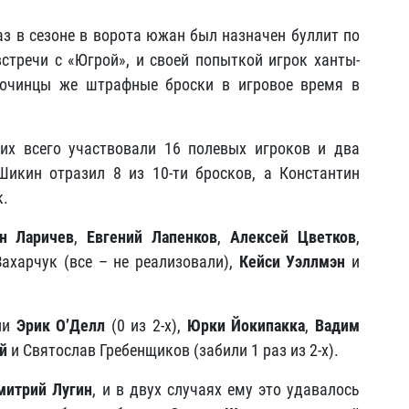
аз в сезоне в ворота южан был назначен буллит по
встречи с «Югрой», и своей попыткой игрок ханты-
Сочинцы же штрафные броски в игровое время в
их всего участвовали 16 полевых игроков и два
Шикин отразил 8 из 10-ти бросков, а Константин
к.
н Ларичев
,
Евгений Лапенков
,
Алексей Цветков
,
ахарчук (все – не реализовали),
Кейси Уэллмэн
и
ли
Эрик О’Делл
(0 из 2-х),
Юрки Йокипакка
,
Вадим
й
и Святослав Гребенщиков (забили 1 раз из 2-х).
митрий Лугин
, и в двух случаях ему это удавалось