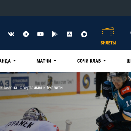
Конференция «Восток»
Дивизион Харламова
БИЛЕТЫ
Автомобилист
сляции
Ак Барс
АНДА
МАТЧИ
СОЧИ КЛАБ
Ш
Металлург Мг
Нефтехимик
 трансляции
и сезона. Овертаймы и буллиты
Трактор
магазин
Дивизион Чернышева
Авангард
ние КХЛ
Адмирал