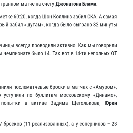
игранном матче на счету
Джонатона Блама
.
метке 60:20, когда Шон Коллинз забил СКА. А самая
орый забил «шутам», когда было сыграно 82 минуты
чинцы всегда проводили активно. Как мы говорили
 чемпионате было 14. Так вот в 14-ти неполных ОТ
нили послематчевые броски в матчах с «Амуром»,
о уступили по буллитам московскому «Динамо»,
е попытки в активе Вадима Щеголькова,
Юрки
 бросков (11 реализованных), а у соперников – 28