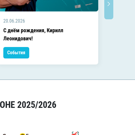
20.06.2026
20.06.2
C днём рождения, Кирилл
C днём
Леонидович!
События
Событ
ОНЕ 2025/2026