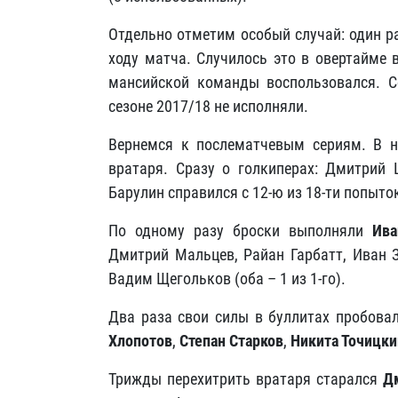
Отдельно отметим особый случай: один р
ходу матча. Случилось это в овертайме 
мансийской команды воспользовался. 
сезоне 2017/18 не исполняли.
Вернемся к послематчевым сериям. В н
вратаря. Сразу о голкиперах: Дмитрий 
Барулин справился с 12-ю из 18-ти попыто
По одному разу броски выполняли
Ива
Дмитрий Мальцев, Райан Гарбатт, Иван З
Вадим Щегольков (оба – 1 из 1-го).
Два раза свои силы в буллитах пробова
Хлопотов
,
Степан Старков
,
Никита Точицки
Трижды перехитрить вратаря старался
Д