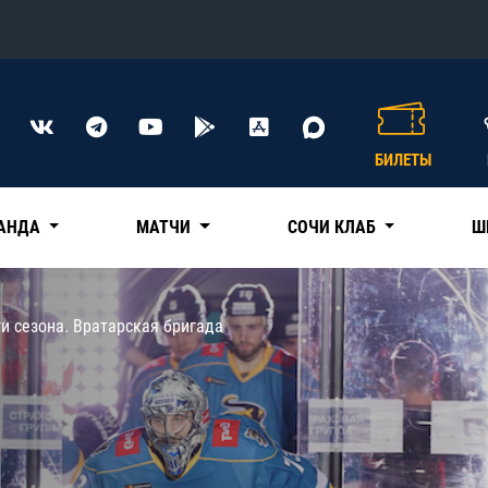
Конференция «Восток»
Дивизион Харламова
БИЛЕТЫ
Автомобилист
сляции
Ак Барс
АНДА
МАТЧИ
СОЧИ КЛАБ
Ш
Металлург Мг
Нефтехимик
 трансляции
ги сезона. Вратарская бригада
Трактор
магазин
Дивизион Чернышева
Авангард
ние КХЛ
Адмирал