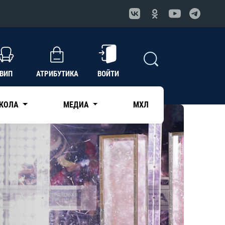
ВИП
АТРИБУТИКА
ВОЙТИ
КОЛА
МЕДИА
МХЛ