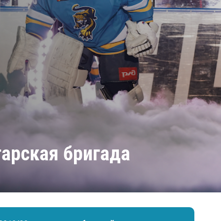
Амур
Барыс
Салават Юлаев
Сибирь
атарская бригада