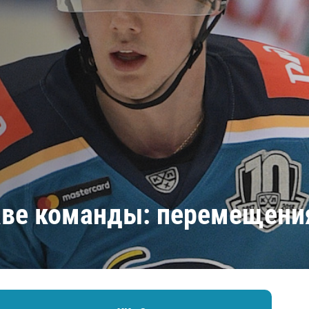
Амур
Барыс
Салават Юлаев
Сибирь
аве команды: перемещени