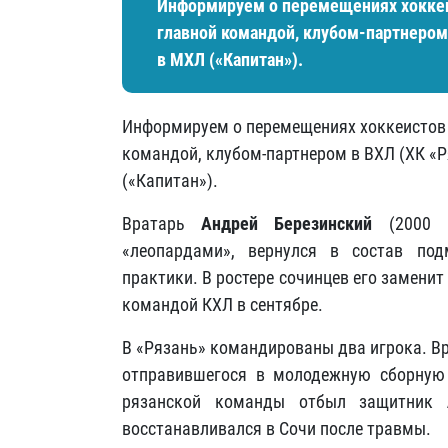
Информируем о перемещениях хоккеи
главной командой, клубом-партнером
в МХЛ («Капитан»).
Информируем о перемещениях хоккеистов 
командой, клубом-партнером в ВХЛ (ХК «
(«Капитан»).
Вратарь
Андрей Березинский
(2000 г
«леопардами», вернулся в состав под
практики. В ростере сочинцев его замени
командой КХЛ в сентябре.
В «Рязань» командированы два игрока. В
отправившегося в молодежную сборну
рязанской команды отбыл защитник
восстанавливался в Сочи после травмы
.