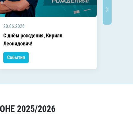
20.06.2026
20.06.2
C днём рождения, Кирилл
C днём
Леонидович!
События
Событ
ОНЕ 2025/2026