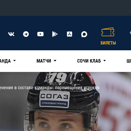
Конференция «Восток»
Дивизион Харламова
БИЛЕТЫ
Автомобилист
сляции
Ак Барс
АНДА
МАТЧИ
СОЧИ КЛАБ
Ш
Металлург Мг
Нефтехимик
 трансляции
енения в составе команды: перемещения игроков
Трактор
магазин
Дивизион Чернышева
Авангард
ние КХЛ
Адмирал