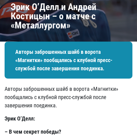
Эрик О’Делл и Андрей
Костицын – о матче с
«Металлургом»
Авторы заброшенных шайб в ворота
«Магнитки» пообщались с клубной пресс-
службой после завершения поединка.
Авторы заброшенных шайб в ворота «Магнитки»
пообщались с клубной пресс-службой после
завершения поединка.
Эрик О’Делл:
– В чем секрет победы?