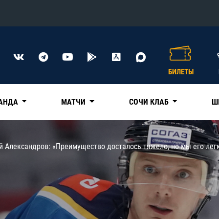
Конференция «Восток»
Дивизион Харламова
БИЛЕТЫ
Автомобилист
сляции
Ак Барс
АНДА
МАТЧИ
СОЧИ КЛАБ
Ш
Металлург Мг
Нефтехимик
 трансляции
 Александров: «Преимущество досталось тяжело, но мы его легк
Трактор
магазин
Дивизион Чернышева
Авангард
ние КХЛ
Адмирал