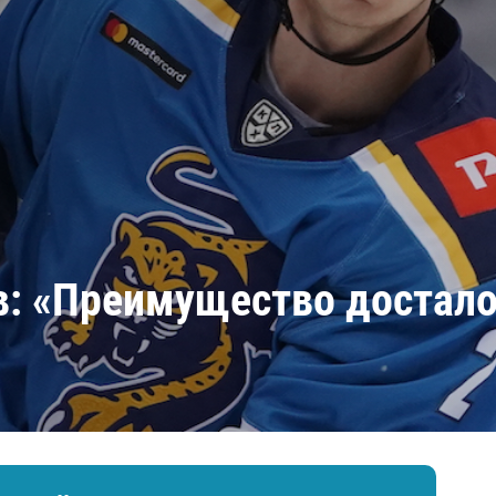
Амур
Барыс
Салават Юлаев
Сибирь
: «Преимущество достало