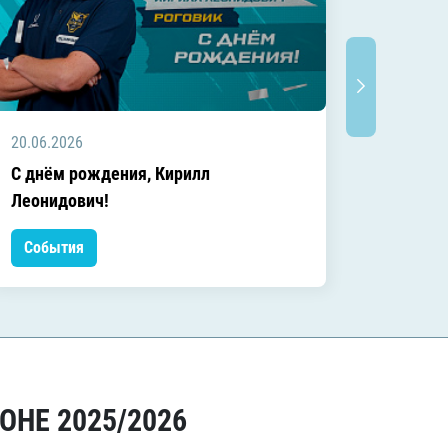
20.06.2026
20.06.2
C днём рождения, Кирилл
C днём
Леонидович!
События
Событ
ОНЕ 2025/2026