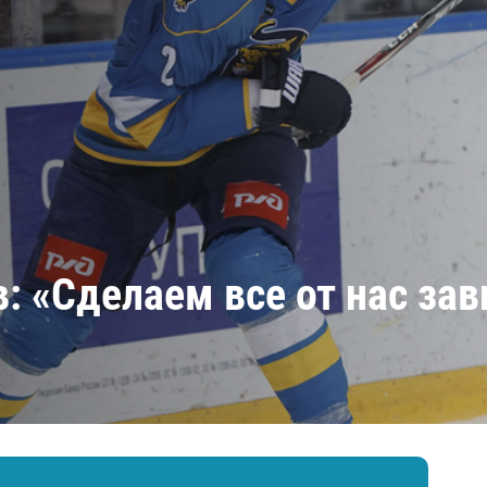
Амур
Барыс
Салават Юлаев
Сибирь
: «Сделаем все от нас за