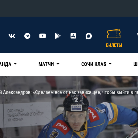
Конференция «Восток»
Дивизион Харламова
БИЛЕТЫ
Автомобилист
сляции
Ак Барс
АНДА
МАТЧИ
СОЧИ КЛАБ
Ш
Металлург Мг
Нефтехимик
 трансляции
 Александров: «Сделаем все от нас зависящее, чтобы выйти в п
Трактор
магазин
Дивизион Чернышева
Авангард
ние КХЛ
Адмирал