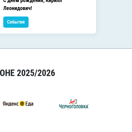
C днём рождения, Кирилл
C днём
Леонидович!
События
Событ
ОНЕ 2025/2026