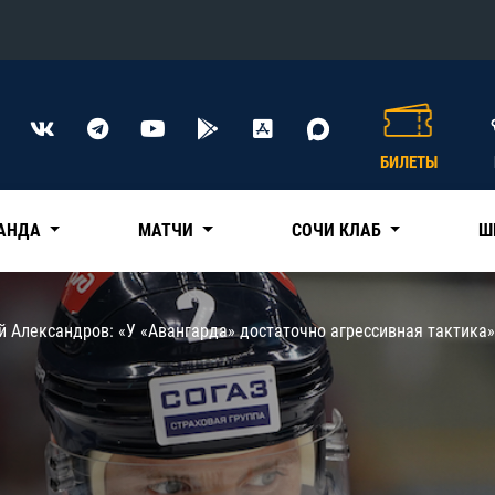
Конференция «Восток»
Дивизион Харламова
БИЛЕТЫ
Автомобилист
сляции
Ак Барс
АНДА
МАТЧИ
СОЧИ КЛАБ
Ш
Металлург Мг
Нефтехимик
 трансляции
 Александров: «У «Авангарда» достаточно агрессивная тактика»
Трактор
магазин
Дивизион Чернышева
Авангард
ние КХЛ
Адмирал