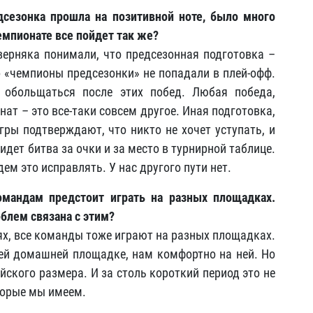
дсезонка прошла на позитивной ноте, было много
емпионате все пойдет так же?
ерняка понимали, что предсезонная подготовка –
о «чемпионы предсезонки» не попадали в плей-офф.
 обольщаться после этих побед. Любая победа,
ат – это все-таки совсем другое. Иная подготовка,
Игры подтверждают, что никто не хочет уступать, и
 идет битва за очки и за место в турнирной таблице.
ем это исправлять. У нас другого пути нет.
омандам предстоит играть на разных площадках.
облем связана с этим?
иях, все команды тоже играют на разных площадках.
ей домашней площадке, нам комфортно на ней. Но
ского размера. И за столь короткий период это не
торые мы имеем.