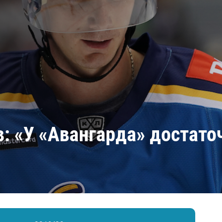
Амур
Барыс
Салават Юлаев
Сибирь
: «У «Авангарда» достато