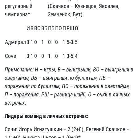
регулярный
(Скачков – Кузнецов, Яковлев,
чемпионат
Земченок, Бут)
И
В
ВО
ВБ
ПБ
ПО
П
РШ
О
Адмирал
3
1
0
1
0
0
1
5-3
5
Сочи
3
1
0
0
1
0
1
3-5
4
Примечание: И – игры, В – выигрыши, ВО – выигрыши в
овертайме, ВБ – выигрыши по буллитам, ПБ –
поражения по буллитам, ПО – поражения в овертайме,
П – поражения, РШ – разница шайб, О – очки в личных
встречах.
Лидеры команд в личных встречах:
Сочи: Игорь Игнатушкин – 2 (2+0), Евгений Скачков –
1 (1+0), Никита Щитов – 1 (0+1)* .