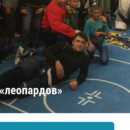
Амур
Барыс
Салават Юлаев
Сибирь
у «леопардов»