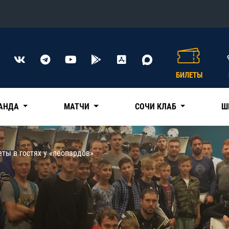
Конференция «Восток»
Дивизион Харламова
БИЛЕТЫ
Автомобилист
сляции
Ак Барс
АНДА
МАТЧИ
СОЧИ КЛАБ
Ш
Металлург Мг
Нефтехимик
 трансляции
еты в гостях у «леопардов»
Трактор
магазин
Дивизион Чернышева
Авангард
ние КХЛ
Адмирал