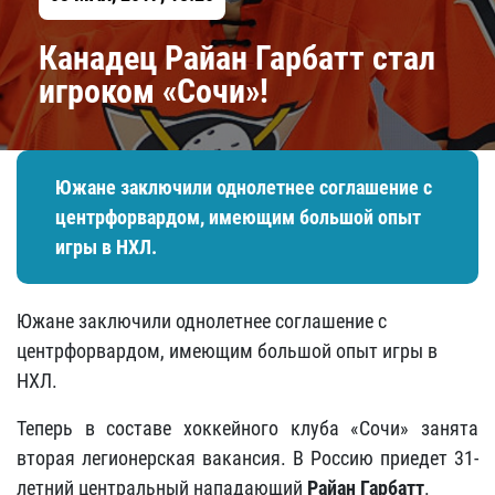
Канадец Райан Гарбатт стал
игроком «Сочи»!
Южане заключили однолетнее соглашение с
центрфорвардом, имеющим большой опыт
игры в НХЛ.
Южане заключили однолетнее соглашение с
центрфорвардом, имеющим большой опыт игры в
НХЛ.
Теперь в составе хоккейного клуба «Сочи» занята
вторая легионерская вакансия. В Россию приедет 31-
летний центральный нападающий
Райан Гарбатт
.