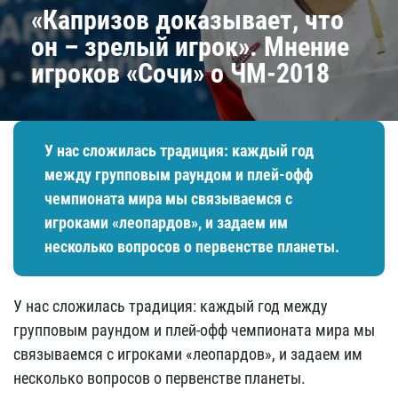
«Капризов доказывает, что
он – зрелый игрок». Мнение
игроков «Сочи» о ЧМ-2018
У нас сложилась традиция: каждый год
между групповым раундом и плей-офф
чемпионата мира мы связываемся с
игроками «леопардов», и задаем им
несколько вопросов о первенстве планеты.
У нас сложилась традиция: каждый год между
групповым раундом и плей-офф чемпионата мира мы
связываемся с игроками «леопардов», и задаем им
несколько вопросов о первенстве планеты.