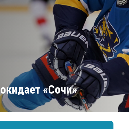
Амур
Барыс
Салават Юлаев
Сибирь
покидает «Сочи»