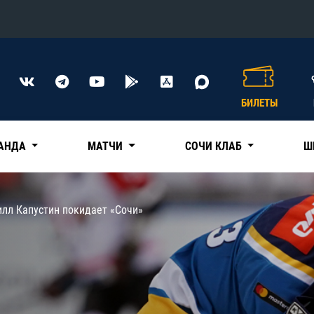
Конференция «Восток»
Дивизион Харламова
БИЛЕТЫ
Автомобилист
сляции
Ак Барс
АНДА
МАТЧИ
СОЧИ КЛАБ
Ш
Металлург Мг
Нефтехимик
 трансляции
илл Капустин покидает «Сочи»
Трактор
магазин
Дивизион Чернышева
Авангард
ние КХЛ
Адмирал