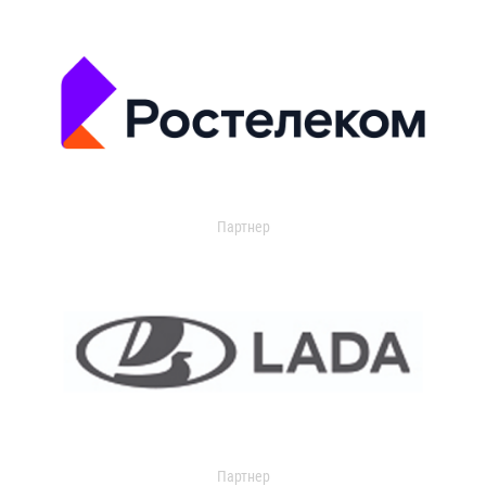
Партнер
Партнер