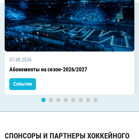
07.08.2026
Абонементы на сезон-2026/2027
События
СПОНСОРЫ И ПАРТНЕРЫ ХОККЕЙНОГО