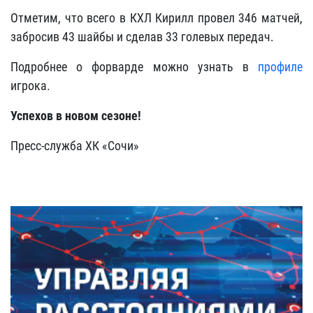
Отметим, что всего в КХЛ Кирилл провел 346 матчей,
забросив 43 шайбы и сделав 33 голевых передач.
Подробнее о форварде можно узнать в
профиле
игрока.
Успехов в новом сезоне!
Пресс-служба ХК «Сочи»