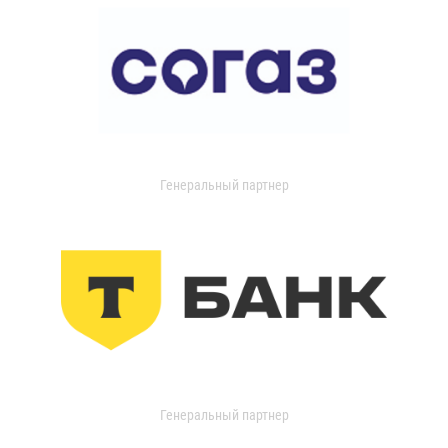
Генеральный партнер
Генеральный партнер