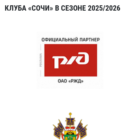
КЛУБА «СОЧИ» В СЕЗОНЕ 2025/2026