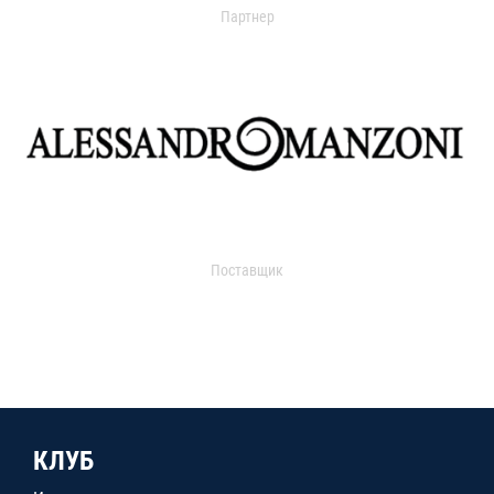
Партнер
Поставщик
КЛУБ