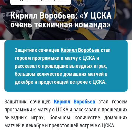
Кирилл Воробьев: «У ЦСКА
очень техничная команда»
Защитник сочинцев
Кирилл Воробьев
стал
героем программки к матчу с ЦСКА и
рассказал о прошедших выездных играх,
большом количестве домашних матчей в
декабре и предстоящей встрече с ЦСКА.
Защитник сочинцев
Кирилл Воробьев
стал героем
программки к матчу с ЦСКА и рассказал о прошедших
выездных играх, большом количестве домашних
матчей в декабре и предстоящей встрече с ЦСКА.