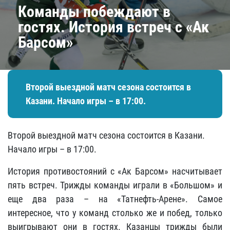
Команды побеждают в
гостях. История встреч с «Ак
Барсом»
Второй выездной матч сезона состоится в
Казани. Начало игры – в 17:00.
Второй выездной матч сезона состоится в Казани.
Начало игры – в 17:00.
История противостояний с «Ак Барсом» насчитывает
пять встреч. Трижды команды играли в «Большом» и
еще два раза – на «Татнефть-Арене». Самое
интересное, что у команд столько же и побед, только
выигрывают они в гостях. Казанцы трижды были