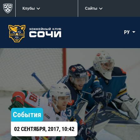
Клубы
Сайты
РУ
События
02 СЕНТЯБРЯ, 2017, 10:42