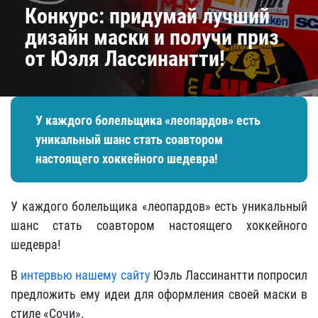
Конкурс: придумай лучший
дизайн маски и получи приз
от Юэля Лассинантти!
У каждого болельщика «леопардов» есть
уникальный шанс стать соавтором
настоящего хоккейного шедевра!
У каждого болельщика «леопардов» есть уникальный
шанс стать соавтором настоящего хоккейного
шедевра!
В
интервью нашему сайту
Юэль Лассинантти попросил
предложить ему идеи для оформления своей маски в
стиле «Сочи».