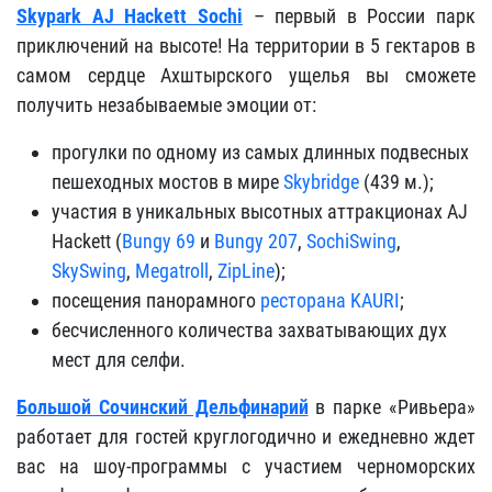
Skypark AJ Hackett Sochi
– первый в России парк
приключений на высоте! На территории в 5 гектаров в
самом сердце Ахштырского ущелья вы сможете
получить незабываемые эмоции от:
прогулки по одному из самых длинных подвесных
пешеходных мостов в мире
Skybridge
(439 м.);
участия в уникальных высотных аттракционах AJ
Hackett (
Bungy 69
и
Bungy 207
,
SochiSwing
,
SkySwing
,
Megatroll
,
ZipLine
);
посещения панорамного
ресторана KAURI
;
бесчисленного количества захватывающих дух
мест для селфи.
Большой Сочинский Дельфинарий
в парке «Ривьера»
работает для гостей круглогодично и ежедневно ждет
вас на шоу-программы с участием черноморских