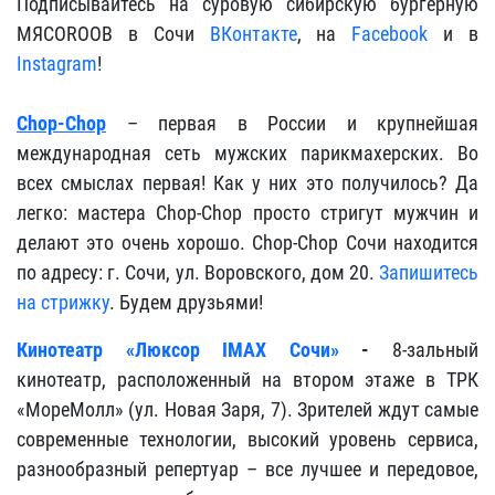
Подписывайтесь на суровую сибирскую бургерную
МЯСОROOB в Сочи
ВКонтакте
, на
Facebook
и в
Instagram
!
Chop-Chop
– первая в России и крупнейшая
международная сеть мужских парикмахерских. Во
всех смыслах первая! Как у них это получилось? Да
легко: мастера Chop-Chop просто стригут мужчин и
делают это очень хорошо. Chop-Chop Сочи находится
по адресу: г. Сочи, ул. Воровского, дом 20.
Запишитесь
на стрижку
. Будем друзьями!
Кинотеатр «Люксор IMAX Сочи»
-
8-зальный
кинотеатр, расположенный на втором этаже в ТРК
«МореМолл» (ул. Новая Заря, 7). Зрителей ждут самые
современные технологии, высокий уровень сервиса,
разнообразный репертуар – все лучшее и передовое,