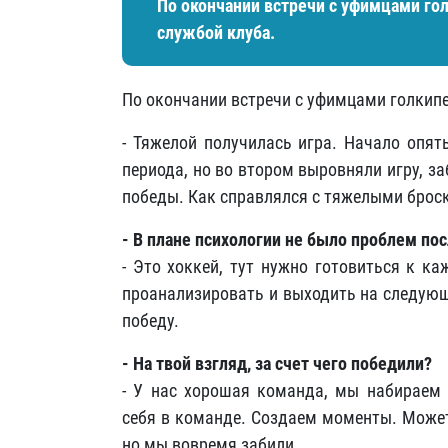
По окончании встречи с уфимцами го
службой клуба.
По окончании встречи с уфимцами голкипе
- Тяжелой получилась игра. Начало опят
периода, но во втором выровняли игру, з
победы. Как справлялся с тяжелыми брос
- В плане психологии не было проблем по
- Это хоккей, тут нужно готовиться к к
проанализировать и выходить на следующ
победу.
- На твой взгляд, за счет чего победили?
- У нас хорошая команда, мы набираем 
себя в команде. Создаем моменты. Может 
но мы вовремя забили.