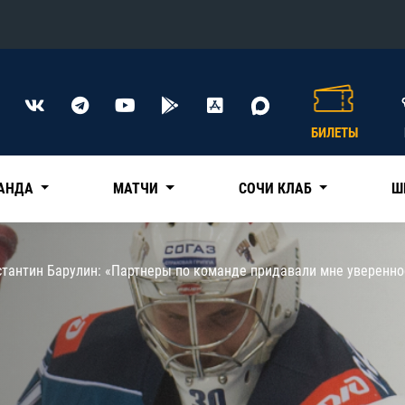
Конференция «Восток»
Дивизион Харламова
БИЛЕТЫ
Автомобилист
сляции
Ак Барс
АНДА
МАТЧИ
СОЧИ КЛАБ
Ш
Металлург Мг
Нефтехимик
 трансляции
стантин Барулин: «Партнеры по команде придавали мне уверенно
Трактор
магазин
Дивизион Чернышева
Авангард
ние КХЛ
Адмирал