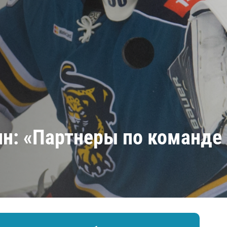
Амур
Барыс
Салават Юлаев
Сибирь
ин: «Партнеры по команде