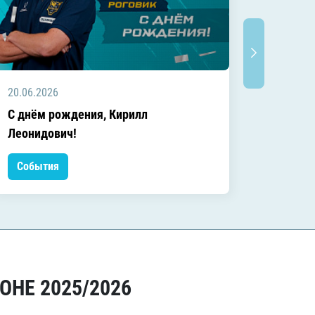
20.06.2026
20.06.2
C днём рождения, Кирилл
C днём
Леонидович!
События
Событ
ОНЕ 2025/2026