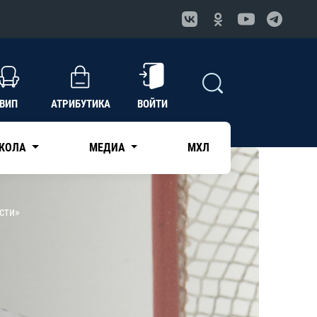
ВИП
АТРИБУТИКА
ВОЙТИ
КОЛА
МЕДИА
МХЛ
сти»