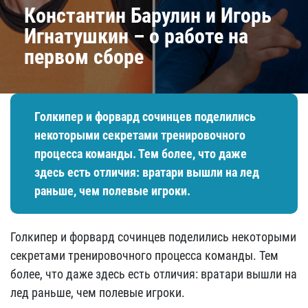
Константин Барулин и Игорь
Игнатушкин – о работе на
первом сборе
Голкипер и форвард сочинцев поделились
некоторыми секретами тренировочного
процесса команды. Тем более, что даже
здесь есть отличия: вратари вышли на лед
раньше, чем полевые игроки.
Голкипер и форвард сочинцев поделились некоторыми
секретами тренировочного процесса команды. Тем
более, что даже здесь есть отличия: вратари вышли на
лед раньше, чем полевые игроки.