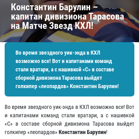
​Константин Барулин –
капитан дивизиона Тарасова
на Матче Звезд КХЛ!
Во время звездного уик-энда в КХЛ
возможно все! Вот и капитанами команд
стали вратари, а с нашивкой «С» в составе
сборной дивизиона Тарасова выйдет
голкипер «леопардов»
Константин Барулин
!
Во время звездного уик-энда в КХЛ возможно все! Вот
и капитанами команд стали вратари, а с нашивкой
«С» в составе сборной дивизиона Тарасова выйдет
голкипер «леопардов»
Константин Барулин
!