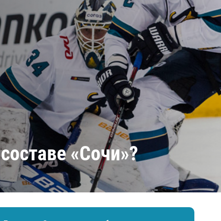
Амур
Барыс
Салават Юлаев
Сибирь
 составе «Сочи»?