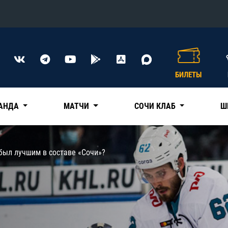
Конференция «Восток»
Дивизион Харламова
БИЛЕТЫ
Автомобилист
сляции
Ак Барс
АНДА
МАТЧИ
СОЧИ КЛАБ
Ш
Металлург Мг
Нефтехимик
 трансляции
был лучшим в составе «Сочи»?
Трактор
магазин
Дивизион Чернышева
Авангард
ние КХЛ
Адмирал