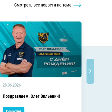
Смотреть все новости по теме
28.06.2026
20.06.2
C днём
Поздравляем, Олег Вильевич!
Леонид
События
Событ