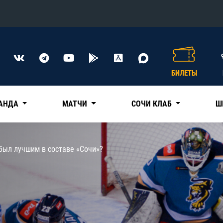
Конференция «Восток»
Дивизион Харламова
БИЛЕТЫ
Автомобилист
сляции
Ак Барс
АНДА
МАТЧИ
СОЧИ КЛАБ
Ш
Металлург Мг
Нефтехимик
 трансляции
был лучшим в составе «Сочи»?
Трактор
магазин
Дивизион Чернышева
Авангард
ние КХЛ
Адмирал