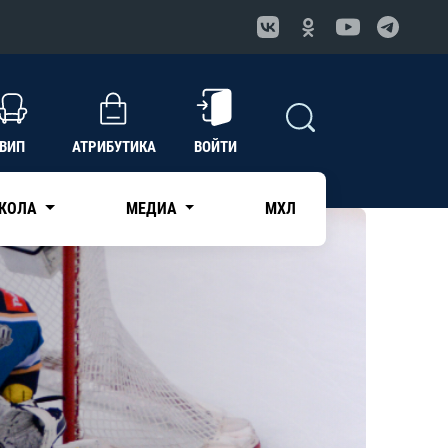
ВИП
АТРИБУТИКА
ВОЙТИ
КОЛА
МЕДИА
МХЛ