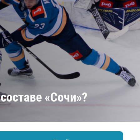
Амур
Барыс
Салават Юлаев
Сибирь
 составе «Сочи»?