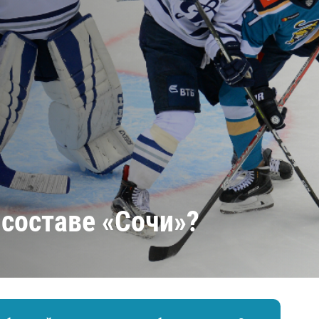
Амур
Барыс
Салават Юлаев
Сибирь
 составе «Сочи»?