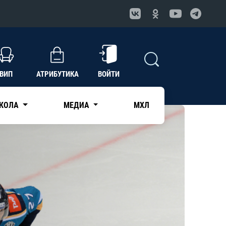
ВИП
АТРИБУТИКА
ВОЙТИ
КОЛА
МЕДИА
МХЛ