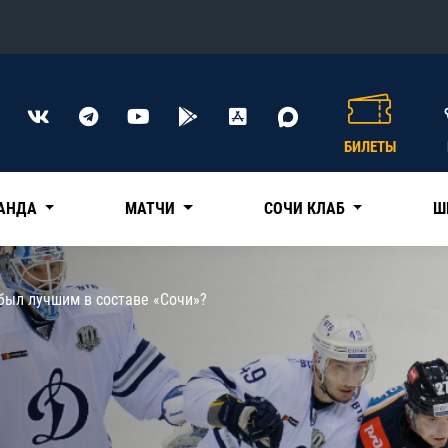
Конференция «Восток»
Дивизион Харламова
БИЛЕТЫ
Автомобилист
сляции
Ак Барс
АНДА
МАТЧИ
СОЧИ КЛАБ
Ш
Металлург Мг
Нефтехимик
 трансляции
был лучшим в составе «Сочи»?
Трактор
магазин
Дивизион Чернышева
Авангард
ние КХЛ
Адмирал