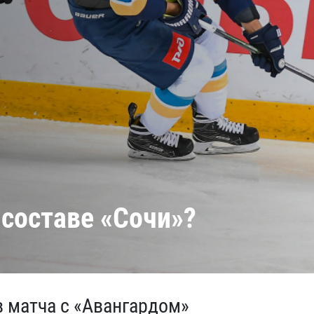
Амур
Барыс
Салават Юлаев
Сибирь
 составе «Сочи»?
в матча с «Авангардом»