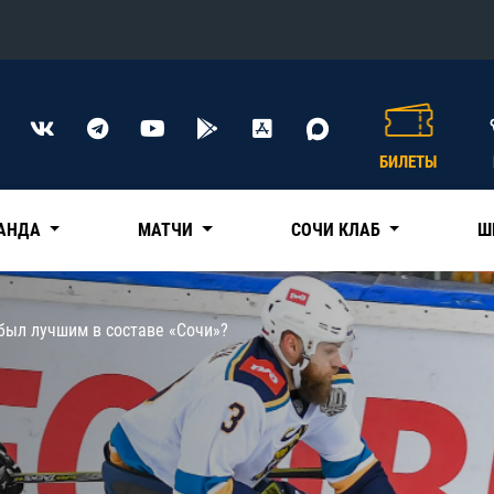
Конференция «Восток»
Дивизион Харламова
БИЛЕТЫ
Автомобилист
сляции
Ак Барс
АНДА
МАТЧИ
СОЧИ КЛАБ
Ш
Металлург Мг
Нефтехимик
 трансляции
был лучшим в составе «Сочи»?
Трактор
магазин
Дивизион Чернышева
Авангард
ние КХЛ
Адмирал