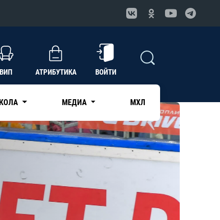
ВИП
АТРИБУТИКА
ВОЙТИ
КОЛА
МЕДИА
МХЛ