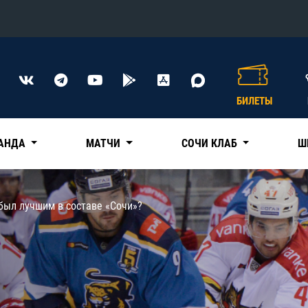
Конференция «Восток»
Дивизион Харламова
БИЛЕТЫ
Автомобилист
сляции
Ак Барс
АНДА
МАТЧИ
СОЧИ КЛАБ
Ш
Металлург Мг
Нефтехимик
 трансляции
был лучшим в составе «Сочи»?
Трактор
магазин
Дивизион Чернышева
Авангард
ние КХЛ
Адмирал