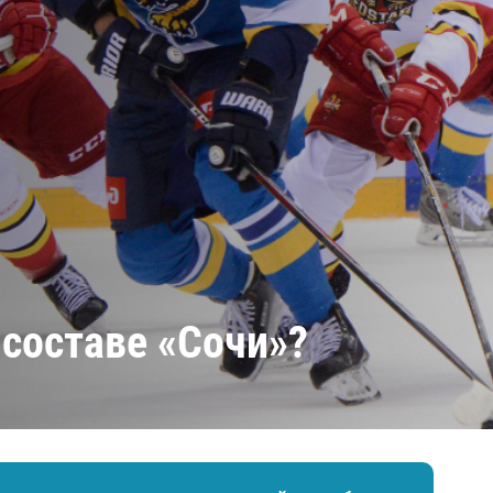
Амур
Барыс
Салават Юлаев
Сибирь
 составе «Сочи»?