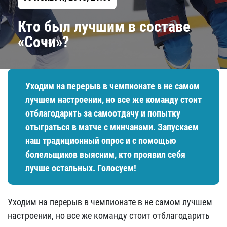
Кто был лучшим в составе
«Сочи»?
Уходим на перерыв в чемпионате в не самом
лучшем настроении, но все же команду стоит
отблагодарить за самоотдачу и попытку
отыграться в матче с минчанами. Запускаем
наш традиционный опрос и с помощью
болельщиков выясним, кто проявил себя
лучше остальных. Голосуем!
Уходим на перерыв в чемпионате в не самом лучшем
настроении, но все же команду стоит отблагодарить