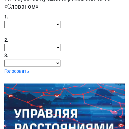
«Слованом»
1.
2.
3.
Голосовать