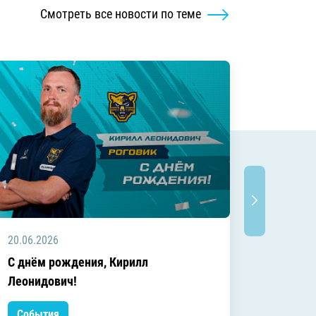
Смотреть все новости по теме
20.06.2026
20.06.2
C днём рождения, Кирилл
C днём
Леонидович!
События
Событ