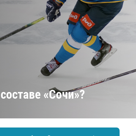
Амур
Барыс
Салават Юлаев
Сибирь
 составе «Сочи»?