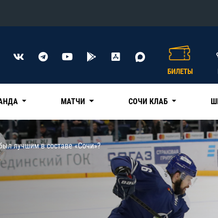
Конференция «Восток»
Дивизион Харламова
БИЛЕТЫ
Автомобилист
сляции
Ак Барс
АНДА
МАТЧИ
СОЧИ КЛАБ
Ш
Металлург Мг
Нефтехимик
 трансляции
был лучшим в составе «Сочи»?
Трактор
магазин
Дивизион Чернышева
Авангард
ние КХЛ
Адмирал