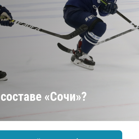
Амур
Барыс
Салават Юлаев
Сибирь
 составе «Сочи»?