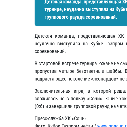
Детская команда, представляющая Х
турнире, неудачно выступила на Кубке
группового раунда соревнований.
Детская команда, представляющая ХК 
неудачно выступила на Кубке Газпром н
соревнований.
В стартовой встрече турнира южане не см
пропустив четыре безответные шайбы. В
подрастающее поколение «леопардов» не 
Заключительная игра, в которой реша
сложилась не в пользу «Сочи». Юные хо
(0:6) и завершили групповой раунд на четв
Пресс-служба ХК «Сочи»
Фото: Кубок Газпром нефти /
www.gpncup.r