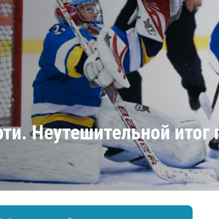
Амур
Барыс
Салават Юлаев
Сибирь
ти. Неутешительной итог 