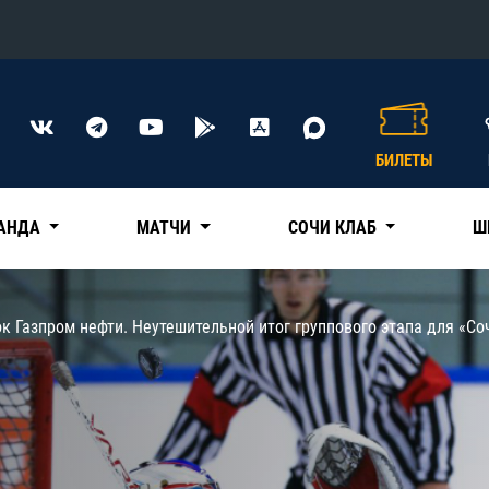
Конференция «Восток»
Дивизион Харламова
БИЛЕТЫ
Автомобилист
сляции
Ак Барс
АНДА
МАТЧИ
СОЧИ КЛАБ
Ш
Металлург Мг
Нефтехимик
 трансляции
к Газпром нефти. Неутешительной итог группового этапа для «Со
Трактор
магазин
Дивизион Чернышева
Авангард
ние КХЛ
Адмирал