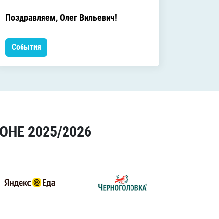
C днём
Поздравляем, Олег Вильевич!
Леонид
События
Событ
ОНЕ 2025/2026