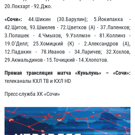
20.Локхарт - 92.Джо.
«Сочи»:
44.Шикин (30.Барулин); 5.Йокипакка -
42.Щитов, 93.Шмелев - 72.Цветков (А) - 37.Лапенков;
3.Полашек - 4.Чмыхов, 9.Уэллмэн - 81.Коллинз -
19.О’Делл; 25.Хомицкий (К) - 2.Александров (А),
12.Падакин - 78.Иванов - 34.Ларичев; 32.Хохлов,
29.Акмальдинов - 15.Точицкий - 14.Хлопотов.
Прямая трансляция матча «Куньлунь» – «Сочи»:
телеканалы КХЛ ТВ и КХЛ HD
Пресс-служба ХК «Сочи»