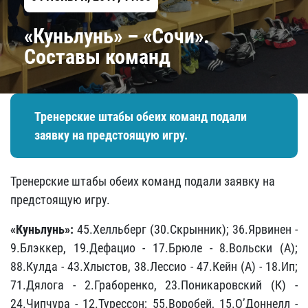
«Куньлунь» – «Сочи».
Составы команд
Тренерские штабы обеих команд подали
заявку на предстоящую игру.
Тренерские штабы обеих команд подали заявку на
предстоящую игру.
«Куньлунь»:
45.Хелльберг (30.Скрынник); 36.Ярвинен -
9.Блэккер, 19.Дефацио - 17.Брюле - 8.Вольски (А);
88.Кулда - 43.Хлыстов, 38.Лессио - 47.Кейн (А) - 18.Ип;
71.Дялога - 2.Граборенко, 23.Поникаровский (К) -
24.Чипчура - 12.Турессон; 55.Воробей, 15.О’Доннелл -