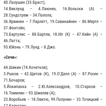
40.Лазушин (33.Браст);
14.Виклунд – 4.Лаюнен, 16.Вольски (А) –
28.Сундстрем – 34.Палола;
36.Ярвинен – 7.Парлетт, 19.Савинайнен – 86.Мертл –
37.Фонтэйн;
73.Бартулис – 88.Бартли, 18.Ип (К) – 47.Кейн (А) –
46.Латта;
93.Юйэнь – 79.Лунд – 8.Джо.
«Сочи»:
44.Шикин (74.Кочетков);
3.Рыков – 42.Щитов (К), 19.О’Делл (А) – 87.Росен –
71.Бочаров;
5.Йокипакка – 2.Ю.Александров, 10.Старков –
16.Томилин – 93.Шмелев (А);
23.Воробьев – 18.Овитю, 99.Полунин – 33.Точицкий –
17.Капустин;