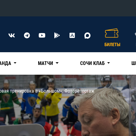
Конференция «Восток»
Дивизион Харламова
БИЛЕТЫ
Автомобилист
сляции
Ак Барс
АНДА
МАТЧИ
СОЧИ КЛАБ
Ш
Металлург Мг
Нефтехимик
 трансляции
овая тренировка в «Большом». Фоторепортаж
Трактор
магазин
Дивизион Чернышева
Авангард
ние КХЛ
Адмирал