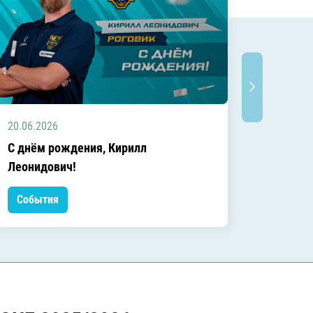
20.06.2026
20.06.2
C днём рождения, Кирилл
C днём
Леонидович!
События
Событ