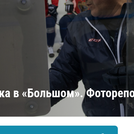
Амур
Барыс
Салават Юлаев
Сибирь
ка в «Большом». Фотореп