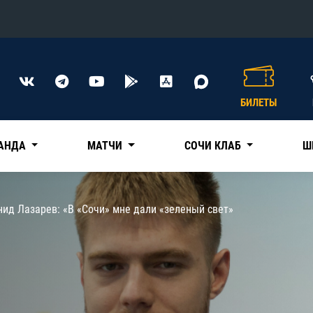
Конференция «Восток»
Дивизион Харламова
БИЛЕТЫ
Автомобилист
сляции
Ак Барс
АНДА
МАТЧИ
СОЧИ КЛАБ
Ш
Металлург Мг
Нефтехимик
 трансляции
ид Лазарев: «В «Сочи» мне дали «зеленый свет»
Трактор
магазин
Дивизион Чернышева
Авангард
ние КХЛ
Адмирал