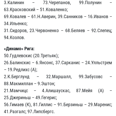
3.Калинин – 73.Черепанов, 99.Полунин –
63.Красковский – 51.Коваленко;
69.Ковалев – 61.Н.Аверин, 39.Санников – 16.Иванов –
34.Ильенко;
31.Сидоров, 23.Червоненко – 68.Беляев – 92.Слепец;
94.Козлов.
«Динамо» Рига:
50.Гудлевскис (20.Третьяк);
26.Балинскис – 6.Янсонс, 37.Сарканис – 24.Улльстрем
– 19.Редлихс (А);
2.К.Берглунд – 32.Маршалл, 99.Забусовс –
88.Макмиллан – 9.Эштон;
21.Мамчицс – 4.Алишаускас, 87.Мейя (А) –
25.Джериньш – 49.Гегерис;
56.Гимаев (К), 81.Гиллис – 91.Берзиньш – 29.Маренис;
41.Разгалс; 97.Липсбергс.