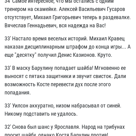
34' Самое интересное, что мы остались с одним
тренером на скамейке. Алексей Васильевич Гусаров
отсутствует, Михаил Григорьевич теперь в раздевалке.
Вячеслав Геннадьевич, вся надежда на Вас!
33' Настало время веселых историй. Михаил Кравец
наказан дисциплинарным штрафом до конца игры... А
еще "десятку" получил Денис Казионов. Круто.
33' В маску Барулину попадает шайба! Мгновенно ее
выносят с пятака защитники и звучит свисток. Дали
возможность Косте перевести дух после этого
попадания.
33' Уилсон аккуратно, низом набрасывал от синей.
Никому подставить не удалось.
32' Снова был шанс у Ярославля. Народ на трибунах
просит шайбу, однако Костя Барулин против!