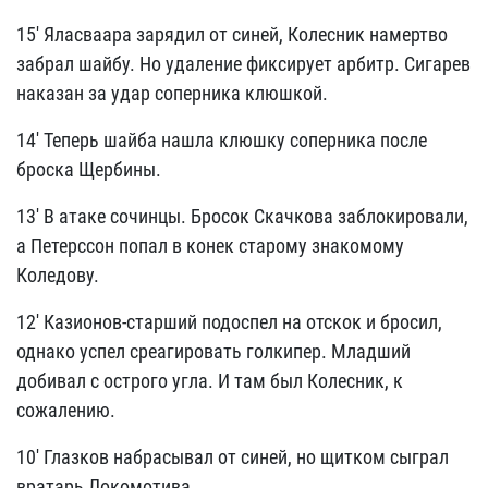
15' Яласваара зарядил от синей, Колесник намертво
забрал шайбу. Но удаление фиксирует арбитр. Сигарев
наказан за удар соперника клюшкой.
14' Теперь шайба нашла клюшку соперника после
броска Щербины.
13' В атаке сочинцы. Бросок Скачкова заблокировали,
а Петерссон попал в конек старому знакомому
Коледову.
12' Казионов-старший подоспел на отскок и бросил,
однако успел среагировать голкипер. Младший
добивал с острого угла. И там был Колесник, к
сожалению.
10' Глазков набрасывал от синей, но щитком сыграл
вратарь Локомотива.