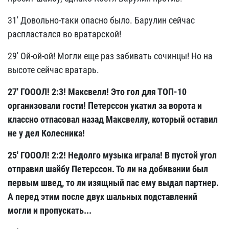
31' Довольно-таки опасно было. Барулин сейчас
распластался во вратарской!
29' Ой-ой-ой! Могли еще раз забивать сочинцы! Но на
высоте сейчас вратарь.
27' ГОООЛ! 2:3!
Максвелл! Это гол для ТОП-10
организовали гости! Петерссон укатил за ворота и
классно отпасовал назад Максвеллу, который оставил
не у дел Колесника!
25' ГОООЛ! 2:2! Недолго музыка играла! В пустой угол
отправил шайбу Петерссон. То ли на добивании был
первым швед, то ли изящный пас ему выдал партнер.
А перед этим после двух шальных подставлений
могли и пропускать...