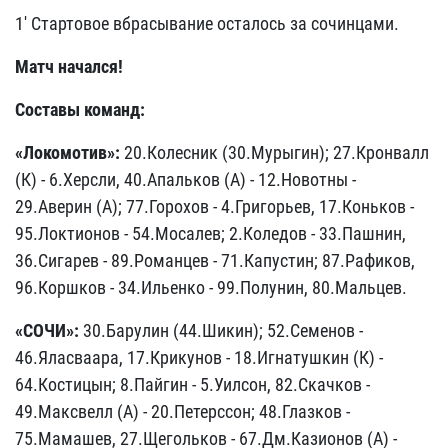
1' Стартовое вбрасывание осталось за сочинцами.
Матч начался!
Составы команд:
«Локомотив»:
20.Колесник (30.Мурыгин); 27.Кронвалл
(К) - 6.Херсли, 40.Апальков (А) - 12.Новотны -
29.Аверин (А); 77.Горохов - 4.Григорьев, 17.Коньков -
95.Локтионов - 54.Мосалев; 2.Коледов - 33.Пашнин,
36.Сигарев - 89.Романцев - 71.Капустин; 87.Рафиков,
96.Коршков - 34.Ильенко - 99.Полунин, 80.Мальцев.
«СОЧИ»:
30.Барулин (44.Шикин); 52.Семенов -
46.Яласваара, 17.Крикунов - 18.Игнатушкин (К) -
64.Костицын; 8.Пайгин - 5.Уилсон, 82.Скачков -
49.Максвелл (А) - 20.Петерссон; 48.Глазков -
75.Мамашев, 27.Щегольков - 67.Дм.Казионов (А) -