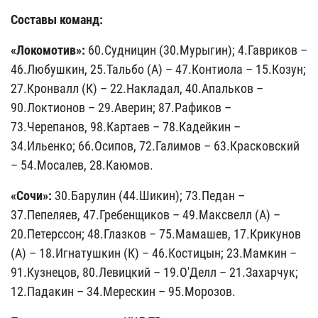
Составы команд:
«Локомотив»:
60.Судницин (30.Мурыгин); 4.Гавриков –
46.Любушкин, 25.Тальбо (А) – 47.Контиола – 15.Козун;
27.Кронвалл (К) – 22.Накладал, 40.Апальков –
90.Локтионов – 29.Аверин; 87.Рафиков –
73.Черепанов, 98.Картаев – 78.Кадейкин –
34.Ильенко; 66.Осипов, 72.Галимов – 63.Красковский
– 54.Мосалев, 28.Каюмов.
«Сочи»:
30.Барулин (44.Шикин); 73.Педан –
37.Пепеляев, 47.Гребенщиков – 49.Максвелл (А) –
20.Петерссон; 48.Глазков – 75.Мамашев, 17.Крикунов
(А) – 18.Игнатушкин (К) – 46.Костицын; 23.Мамкин –
91.Кузнецов, 80.Левицкий – 19.О'Делл – 21.Захарчук;
12.Падакин – 34.Мерескин – 95.Морозов.