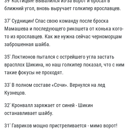
39' Костицын! Вывалился из-за ворот и бросал в
ближний угол, вновь выручает голкипер ярославцев.
37' Судницин! Спас свою команду после броска
Мамашева и последующего рикошета от конька кого-
то из ярославцев. Как же нужна сейчас черноморцам
заброшенная шайба.
35' Локтионов пытался с острейшего угла застать
врасплох Шикина, но наш голкипер показал, что с ним
такие фокусы не проходят.
33' В полном составе «Сочи». Вернулся на лед
Кузнецов.
32' Кронвалл заряжает от синей - Шикин
останавливает шайбу.
31' Гавриков мощно пристреливается - мимо ворот!