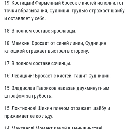
19' Костицын! Фирменный бросок с кистей исполнил от
точки вбрасывания, Судницин грудью отражает шайбу
и оставляет у себя.
18' В полном составе ярославцы.
18' Мамкин! Бросает от синей линии, Судницин
клюшкой отражает выстрел в сторону.
17' В полном составе сочинцы.
16' Левицкий! Бросает с кистей, тащит Судницин!
15' Владислав Гавриков наказан двухминутным
штрафом за грубость.
15' Локтионов! Шикин плечом отражает шайбу и
прижимает ее ко льду.
14' Максвелл! Момент какой в меньшинстве!