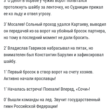
3' О'Делл! В борьбе у чужих ворот попытался
протолкнуть шайбу за ленточку, но Судницин прижал
ее ко льду и отвел угрозу.
3' Мосалев! Сольный проход удался Картаеву, выводил
он передачей из-за ворот на убойный бросок партнера,
но тому в последний момент не дали бросить.
2' Владислав Гавриков набрасывал на пятак, но
внимателен был Константин Барулин и зафиксировал
шайбу.
1' Первый бросок в створ ворот на счету хозяев.
Активно начали ярославцы!
1' Началась встреча! Поехали! Вперед, «Сочи»!
0' Вышли команды на лед. Звучит государственный
гимн Российской Федерации!