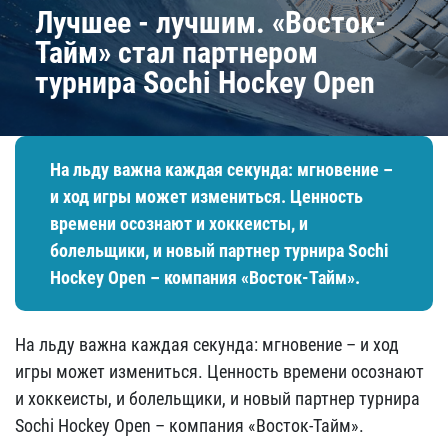
Лучшее - лучшим. «Восток-
Тайм» стал партнером
турнира Sochi Hockey Open
На льду важна каждая секунда: мгновение –
и ход игры может измениться. Ценность
времени осознают и хоккеисты, и
болельщики, и новый партнер турнира Sochi
Hockey Open – компания «Восток-Тайм».
На льду важна каждая секунда: мгновение – и ход
игры может измениться. Ценность времени осознают
и хоккеисты, и болельщики, и новый партнер турнира
Sochi Hockey Open – компания «Восток-Тайм».