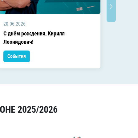
20.06.2026
20.06.2
C днём рождения, Кирилл
C днём
Леонидович!
События
Событ
ОНЕ 2025/2026