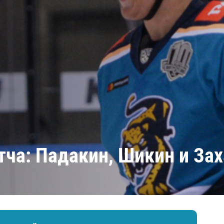
Амур
Барыс
Салават Юлаев
Сибирь
тча: Падакин, Шикин и За