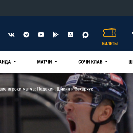
Конференция «Восток»
Дивизион Харламова
БИЛЕТЫ
Автомобилист
сляции
Ак Барс
АНДА
МАТЧИ
СОЧИ КЛАБ
Ш
Металлург Мг
Нефтехимик
 трансляции
ие игроки матча: Падакин, Шикин и Захарчук
Трактор
магазин
Дивизион Чернышева
Авангард
ние КХЛ
Адмирал