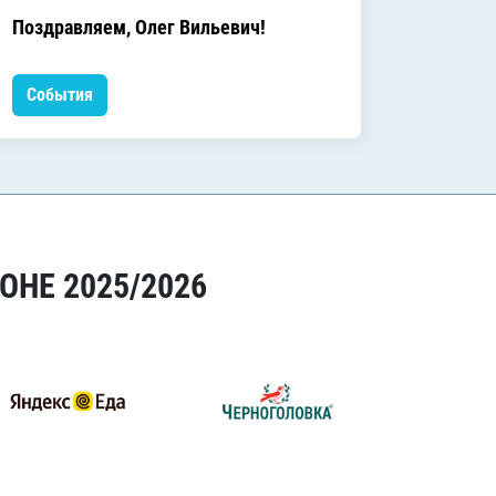
C днём
Поздравляем, Олег Вильевич!
Леонид
События
Событ
ОНЕ 2025/2026