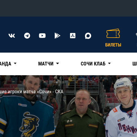
Конференция «Восток»
Дивизион Харламова
БИЛЕТЫ
Автомобилист
сляции
Ак Барс
АНДА
МАТЧИ
СОЧИ КЛАБ
Ш
Металлург Мг
Нефтехимик
 трансляции
ие игроки матча «Сочи» - СКА
Трактор
магазин
Дивизион Чернышева
Авангард
ние КХЛ
Адмирал