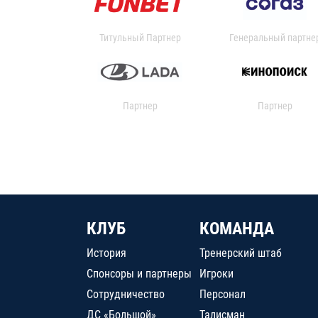
Титульный Партнер
Генеральный партне
Партнер
Партнер
КЛУБ
КОМАНДА
История
Тренерский штаб
Спонсоры и партнеры
Игроки
Сотрудничество
Персонал
ДС «Большой»
Талисман