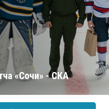
Амур
Барыс
Салават Юлаев
Сибирь
тча «Сочи» - СКА