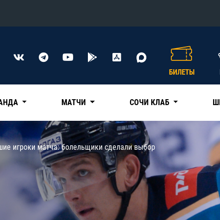
Конференция «Восток»
Дивизион Харламова
БИЛЕТЫ
Автомобилист
сляции
Ак Барс
АНДА
МАТЧИ
СОЧИ КЛАБ
Ш
Металлург Мг
Нефтехимик
 трансляции
шие игроки матча: болельщики сделали выбор
Трактор
магазин
Дивизион Чернышева
Авангард
ние КХЛ
Адмирал