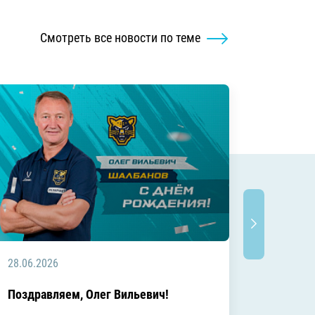
Смотреть все новости по теме
28.06.2026
20.06.2
C днём
Поздравляем, Олег Вильевич!
Леонид