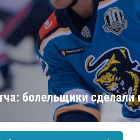
Амур
Барыс
Салават Юлаев
Сибирь
тча: болельщики сделали