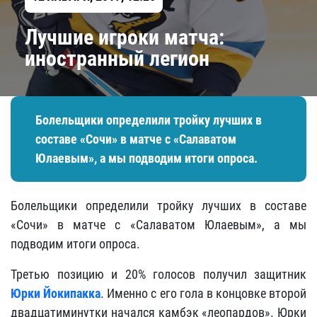
​Лучшие игроки матча:
иностранный легион
Болельщики определили тройку лучших в
составе «Сочи» в матче с «Салаватом
Юлаевым», а мы подводим итоги опроса.
Болельщики определили тройку лучших в составе
«Сочи» в матче с «Салаватом Юлаевым», а мы
подводим итоги опроса.
Третью позицию и 20% голосов получил защитник
Юрки Йокипакка
. Именно с его гола в концовке второй
двадцатиминутки начался камбэк «леопардов». Юрки